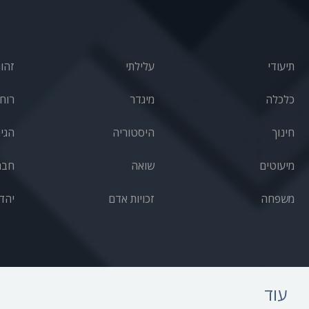
תיעודי
עלילתי
זהו
כלכלה
מיגדר
רוחנ
חינוך
היסטוריה
הגי
מיעוטים
שואה
חבר
משפחה
זכויות אדם
יהד
עוד