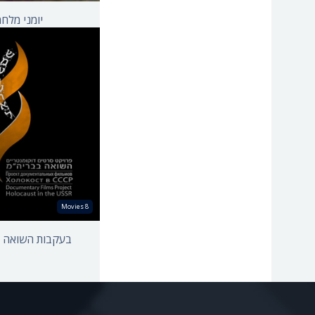
יומני מלחמה 
סרטי מעלה
רפואה
הדרך לבאבי יאר
מוסיקה
מעבר לניסטרו
פילוסופיה
אנחנו מרשים לכם 
פיסיקה
מגירות הזיכרון
פוליטי ואקטואלי
גוטנלנד
קתדרה
עד הצעד האחרון
פסיכולוגיה
שומרי הזיכרון
8 Movies
דת
החזית המזרחית
מדע
בעקבות השואה ה
הגיל השלשי
צדק חברתי
צרכים מיוחדים