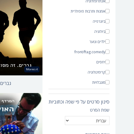
אנתרופולוגיה
אמנות ותרבות פופולרית
אבא ציפור
ביוגרפיה
אבא קבע
ביולוגיה
מי בא לאבא
ילדים ונוער
כבר עשו הרבה סרט
front/ftag.comedy
מילואים
יחסים
4 Movies
קרימינולוגיה
גברים.
מוגבלויות
תיעודי
סינון סרטים על פי שפה וכתוביות
המרדף אחרי האושר
כלכלה
שפת הסרט
דנ״א ואושר
חינוך
המרדף אחרי האושר
מיעוטים
אוכל
משפחה