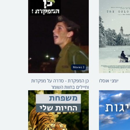
כן המפקדת! - נחיתה
קשה
- פרק 1
כן המפקדת! - לקראת
- פרק 2
משבר
- פרק 3
כן המפקדת! - נצחון
מהדהד
3 Movies
יומני אוסלו
כן המפקדת - סדרה על מפקדות
וחיילים בחוות השומר
משפחת החיות שלי -
ג'ירף
משפחת החיות שלי -
לוטרה