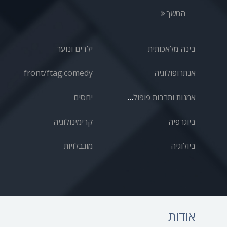
ספורט
המשך
טכנולוגיה
מאבק צבאי
בינה מלאכותית
ילדים ונוער
נשים
אנתרופולוגיה
front/ftag.comedy
זואולוגיה
אמנות ותרבות פופולרית
יחסים
ביוגרפיה
קרימינולוגיה
ביולוגיה
מוגבלויות
אודות