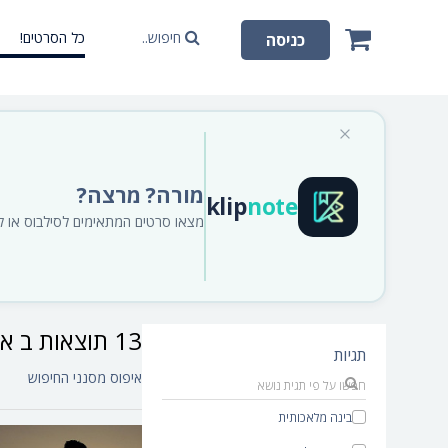
חיפוש..
כל הסרטים!
כניסה
מורה? מרצה?
klip
note
מצאו סרטים המתאימים לסילבוס או לתו
13 תוצאות ב אוספים‎
תגיות
איפוס מסנני החיפוש
בינה מלאכותית