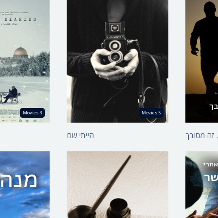
הייתי שם - האנשים
שבצמתי ההיסטוריה
הייתי שם - האנשים שהיו
יומני אוסלו 
עדים לאירועים משני עולם
יומני אוסלו 
הייתי שם: סיפורים על
ים על
יומני אוסלו 
אירועים משני עולם
מנקודת מבט אישית
3 Movies
5 Movies
הייתי שם: עדים לאירועים
היסטוריים מדברים
 זה מסובך
הייתי שם
לראשונה
הייתי שם כשזה קרה
 -
בובה ממוכנת
עמוס עוז - ישר אל תוך
בת הרב
:
השמש הקיצית
על כורחך
משהו על רוח תזזית // על