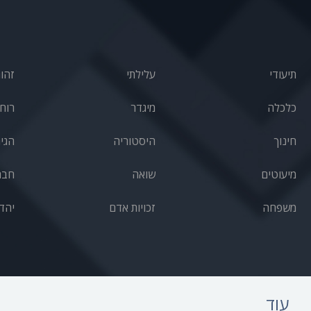
תיעודי
עלילתי
זהו
כלכלה
מיגדר
רוחנ
חינוך
היסטוריה
הגי
מיעוטים
שואה
חבר
משפחה
זכויות אדם
יהד
עוד