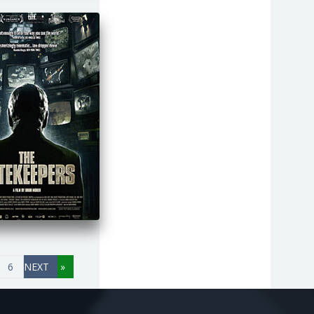
ספורט
טכנולוגיה
מאבק צבאי
נשים
זואולוגיה
6
«