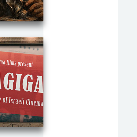
סרטי מעלה
רפואה
מוסיקה
פילוסופיה
פיסיקה
פוליטי ואקטואלי
קתדרה
פסיכולוגיה
דת
מדע
הגיל השלשי
צדק חברתי
צרכים מיוחדים