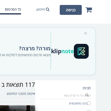
חיפוש..
כל הסרטים!
כניסה
מורה? מרצה?
klip
note
מצאו סרטים המתאימים לסילבוס או לתו
117 תוצאות ב סרטים‎
תגיות
איפוס מסנני החיפוש
בינה מלאכותית