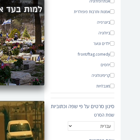
אנתרופולוגיה
אמנות ותרבות פופולרית
ביוגרפיה
ביולוגיה
ילדים ונוער
front/ftag.comedy
יחסים
קרימינולוגיה
מוגבלויות
תיעודי
סינון סרטים על פי שפה וכתוביות
כלכלה
שפת הסרט
חינוך
מיעוטים
משפחה