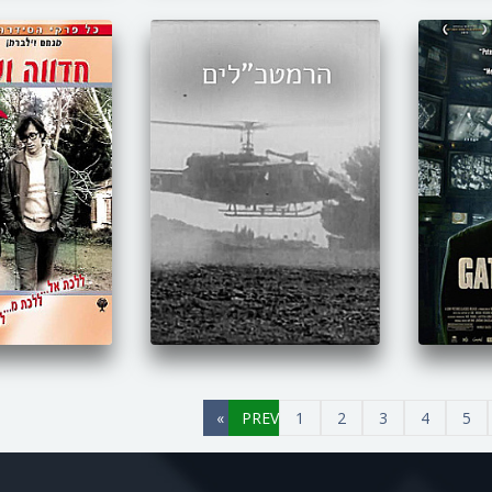
»
1
2
3
4
5