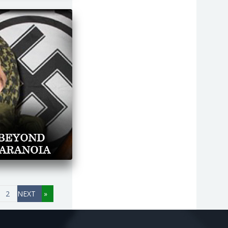
ספורט
טכנולוגיה
מאבק צבאי
נשים
זואולוגיה
2
«