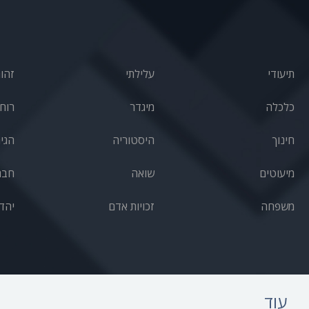
תיעודי
עלילתי
זהו
כלכלה
מיגדר
רוחנ
חינוך
היסטוריה
הגי
מיעוטים
שואה
חבר
משפחה
זכויות אדם
יהד
עוד