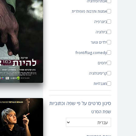
אנתרופולוגיה
אמנות ותרבות פופולרית
ביוגרפיה
ביולוגיה
ילדים ונוער
front/ftag.comedy
יחסים
קרימינולוגיה
מוגבלויות
תיעודי
סינון סרטים על פי שפה וכתוביות
כלכלה
שפת הסרט
חינוך
מיעוטים
משפחה