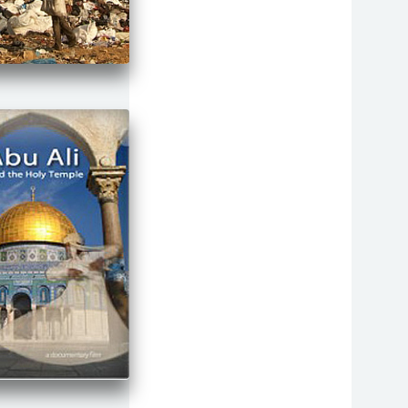
סרטי מעלה
רפואה
מוסיקה
פילוסופיה
פיסיקה
פוליטי ואקטואלי
קתדרה
פסיכולוגיה
דת
מדע
הגיל השלשי
צדק חברתי
צרכים מיוחדים