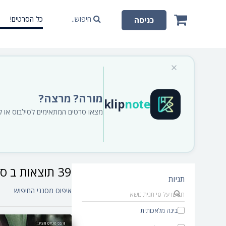
חיפוש..
כל הסרטים!
כניסה
מורה? מרצה?
klip
note
מצאו סרטים המתאימים לסילבוס או לתו
39 תוצאות ב סרטים‎
תגיות
איפוס מסנני החיפוש
בינה מלאכותית