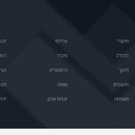
תיעודי
עלילתי
זהו
כלכלה
מיגדר
רוחנ
חינוך
היסטוריה
הגי
מיעוטים
שואה
חבר
משפחה
זכויות אדם
יהד