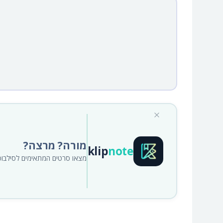
מורה? מרצה?
klip
note
מצאו סרטים המתאימים לסילבוס א