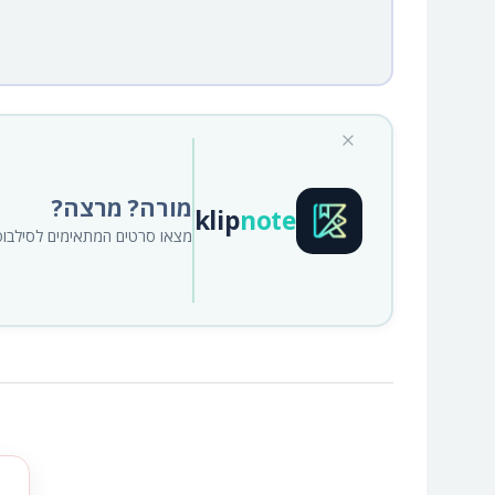
מורה? מרצה?
klip
note
מצאו סרטים המתאימים לסילבוס א