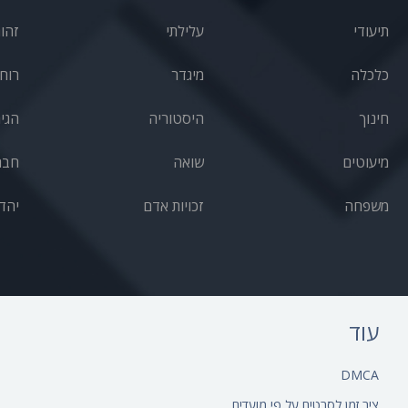
תיעודי
עלילתי
זהו
כלכלה
מיגדר
רוחנ
חינוך
היסטוריה
הגי
מיעוטים
שואה
חבר
משפחה
זכויות אדם
יהד
עוד
DMCA
ציר זמן לסרטים על פי מועדים