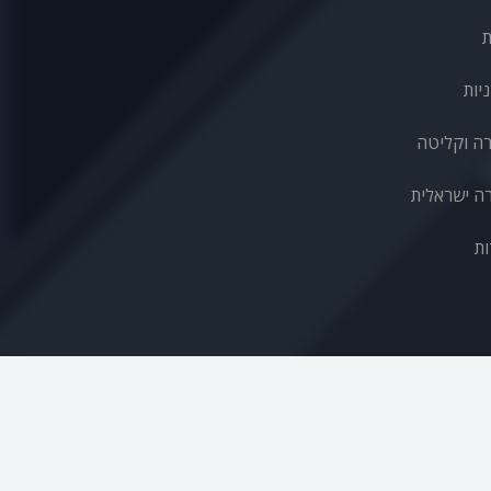
ת
יות
רה וקליטה
ה ישראלית
ות