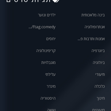
בינה מלאכותית
ילדים ונוער
אנתרופולוגיה
front/ftag.comedy
אמנות ותרבות פופולרית
יחסים
ביוגרפיה
קרימינולוגיה
ביולוגיה
מוגבלויות
תיעודי
עלילתי
כלכלה
מיגדר
חינוך
היסטוריה
מיעוטים
שואה